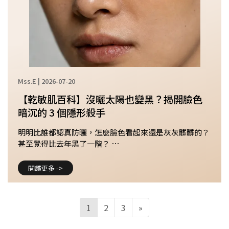
Mss.E | 2026-07-20
【乾敏肌百科】沒曬太陽也變黑？揭開臉色
暗沉的 3 個隱形殺手
明明比誰都認真防曬，怎麼臉色看起來還是灰灰髒髒的？
甚至覺得比去年黑了一階？ ⋯
閱讀更多 ->
1
2
3
»