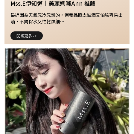
Mss.E伊知道｜美麗媽咪Ann 推薦
最近因為天氣忽冷忽熱的，保養品擦太滋潤又怕臉容易出
油，不夠保水又怕乾燥細⋯
閱讀更多 ->