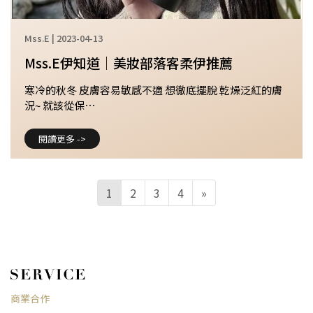
Mss.E | 2023-04-13
Mss.E伊知道｜美妝部落客柔伊推薦
寒冷的秋冬 皮膚容易敏感不適 想徹底擺脫 乾燥泛紅的膚
況~ 就該從保⋯
閱讀更多 ->
1
2
3
4
»
商業合作